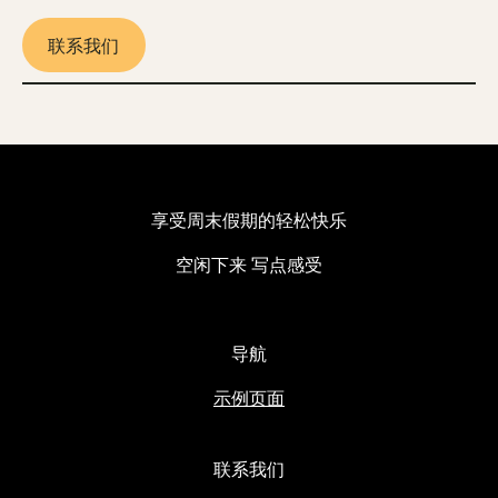
联系我们
享受周末假期的轻松快乐
空闲下来 写点感受
导航
示例页面
联系我们